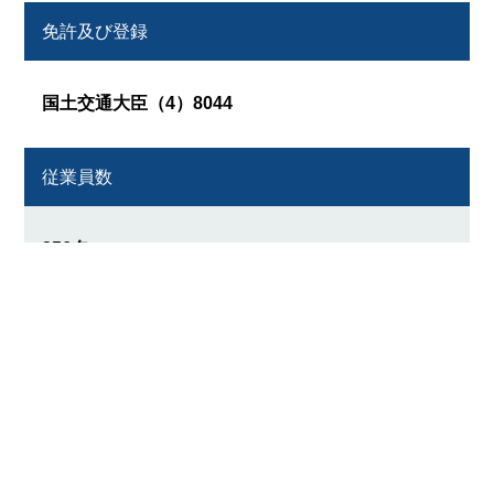
免許及び登録
国土交通大臣（4）8044
従業員数
356名
拠点
50店舗
（東京、埼玉、神奈川、千葉、群馬、栃木、茨城、
宮城、福島、愛知、岐阜、静岡、大阪、兵庫、奈
良、広島、岡山、福岡、熊本、沖縄）